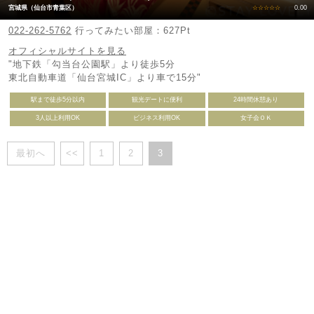
宮城県（仙台市青葉区）
☆☆☆☆☆
0.00
022-262-5762
行ってみたい部屋：627Pt
オフィシャルサイトを見る
"地下鉄「勾当台公園駅」より徒歩5分
東北自動車道「仙台宮城IC」より車で15分"
駅まで徒歩5分以内
観光デートに便利
24時間休憩あり
3人以上利用OK
ビジネス利用OK
女子会ＯＫ
最初へ
<<
1
2
3