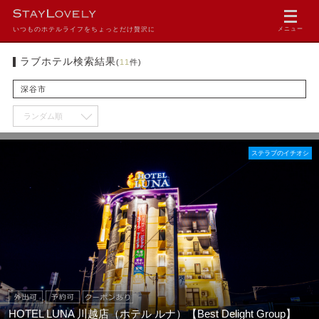
いつものホテルライフをちょっとだけ贅沢に
メニュー
ラブホテル検索結果
(
11
件)
深谷市
ステラブのイチオシ
HOTEL LUNA 川越店（ホテル ルナ）【Best Delight Group】