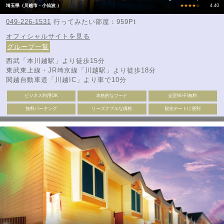
埼玉県（川越市・小仙波 ）
★★★★☆
4.40
049-226-1531
行ってみたい部屋：959Pt
オフィシャルサイトを見る
グループ一覧
西武「本川越駅」より徒歩15分
東武東上線・JR埼京線「川越駅」より徒歩18分
関越自動車道「川越IC」より車で10分
ビジネス利用OK
本格的なフード
全室Wi-Fi無料
無料パーキング
リーズナブルな価格
観光デートに便利