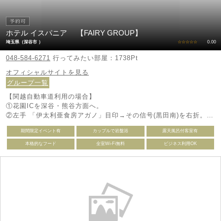
ホテル イスパニア 【FAIRY GROUP】
埼玉県（深谷市 ）
☆☆☆☆☆
0.00
048-584-6271
行ってみたい部屋：1738Pt
オフィシャルサイトを見る
グループ一覧
【関越自動車道利用の場合】
①花園ICを深谷・熊谷方面へ。
②左手 「伊太利亜食房アガノ」目印→その信号(黒田南)を右折。
③１つ目の交差点を右折→突き当りT字路を左折。
期間限定イベント有
カップルで岩盤浴
露天風呂付客室有
【深谷方面より】
本格的なフード
全室Wi-Fi無料
ビジネス利用OK
①右手前方 「伊太利亜食房アガノ」目印→その信号(黒田南)を左
折。
②１つ目の交差点を右折→突き当りT字路を左折。
もしくは関越道花園インター手前（ガード手前）を左折後直進直
ぐ。