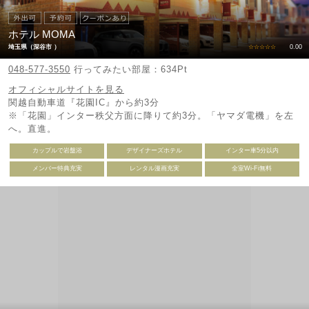
ホテル MOMA
埼玉県（深谷市 ）
☆☆☆☆☆
0.00
048-577-3550
行ってみたい部屋：634Pt
オフィシャルサイトを見る
関越自動車道『花園IC』から約3分
※「花園」インター秩父方面に降りて約3分。「ヤマダ電機」を左
へ。直進。
カップルで岩盤浴
デザイナーズホテル
インター車5分以内
メンバー特典充実
レンタル漫画充実
全室Wi-Fi無料