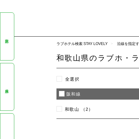
大阪府
ラブホテル検索 STAY LOVELY
沿線を指定
和歌山県のラブホ・
全選択
兵庫県
阪和線
和歌山 （2）
京都府