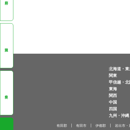
滋賀県
北海道・東
関東
甲信越・北
東海
奈良県
関西
中国
四国
九州・沖縄
有田郡
有田市
伊都郡
岩出市・