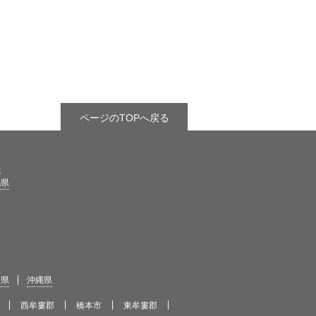
ページのTOPへ戻る
県
馬県
島県
沖縄県
西牟婁郡
橋本市
東牟婁郡